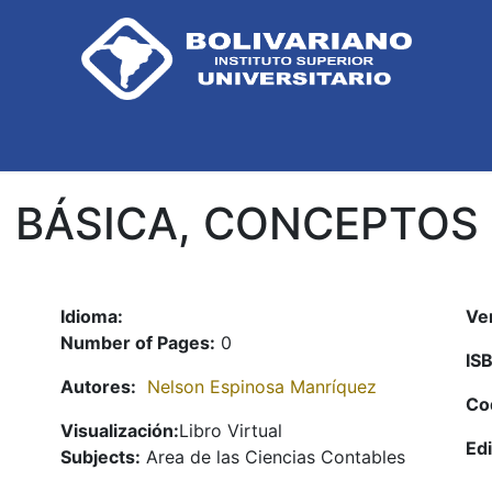
Inicio
Biblioteca
Contáctenos
ad BÁSICA, CONCEPTOS
Idioma:
Ve
Number of Pages:
0
IS
Autores:
Nelson Espinosa Manríquez
Co
Visualización:
Libro Virtual
Edi
Subjects:
Area de las Ciencias Contables