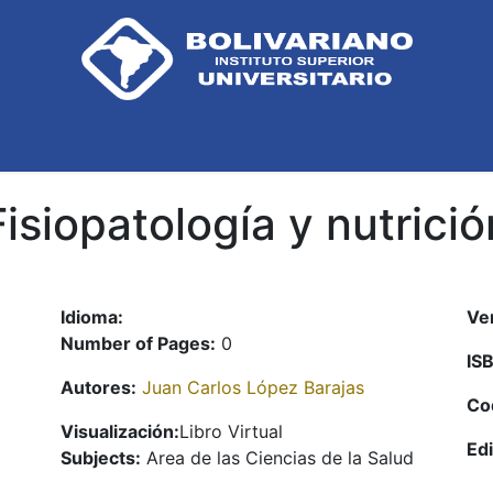
Inicio
Biblioteca
Contáctenos
Fisiopatología y nutrició
Idioma:
Ve
Number of Pages:
0
IS
Autores:
Juan Carlos López Barajas
Co
Visualización:
Libro Virtual
Edi
Subjects:
Area de las Ciencias de la Salud