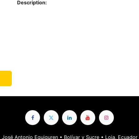
Description:
José Antonio Eguiguren • Bolívar y Sucre • Loja, Ecuador