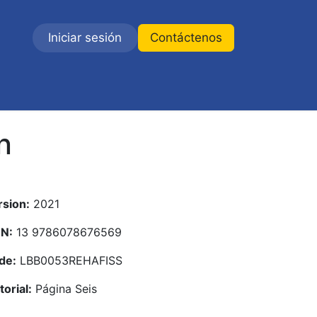
Iniciar sesión
Contáctenos
n
rsion:
2021
BN:
13 9786078676569
de:
LBB0053REHAFISS
torial:
Página Seis